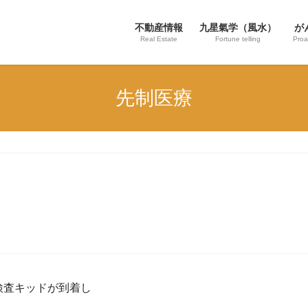
不動産情報
九星氣学（風水）
が
Real Estate
Fortune telling
Proa
先制医療
検査キッドが到着し