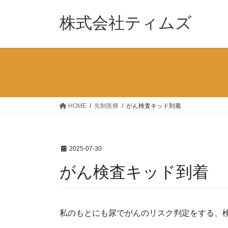
コ
ナ
ン
ビ
株式会社ティムズ
テ
ゲ
ン
ー
ツ
シ
へ
ョ
ス
ン
キ
に
ッ
移
HOME
先制医療
がん検査キッド到着
プ
動
2025-07-30
がん検査キッド到着
私のもとにも尿でがんのリスク判定をする、