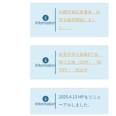
札幌市東区東雁来 住
宅を販売開始しまし
Information
た。
岩見沢市六条東6丁目
売り土地（52坪） 50
Information
万円！ 売出中
2025.4.13 HPをリニュ
Information
ーアルしました。