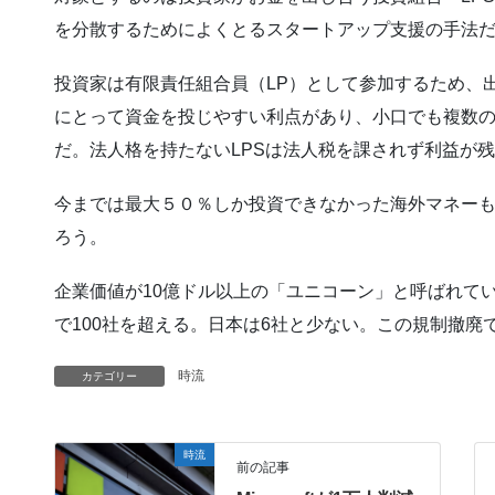
を分散するためによくとるスタートアップ支援の手法
投資家は有限責任組合員（LP）として参加するため、
にとって資金を投じやすい利点があり、小口でも複数
だ。法人格を持たないLPSは法人税を課されず利益が
今までは最大５０％しか投資できなかった海外マネー
ろう。
企業価値が10億ドル以上の「ユニコーン」と呼ばれてい
で100社を超える。日本は6社と少ない。この規制撤廃
時流
カテゴリー
時流
前の記事