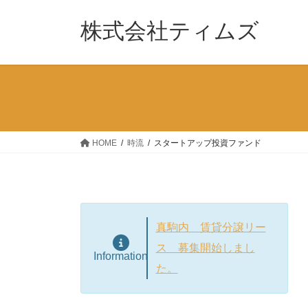
コ
ナ
ン
ビ
株式会社ティムズ
テ
ゲ
ン
ー
ツ
シ
へ
ョ
ス
ン
キ
に
ッ
移
HOME
時流
スタートアップ投資ファンド
プ
動
真駒内 賃貸分譲リー
ス 募集開始しまし
Information
た。