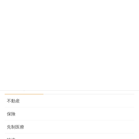
尿検査の結果
2025-04-15
当社の強み
2025-04-03
先制医療という考え その２
2025-02-05
カテゴリー
不動産
保険
先制医療