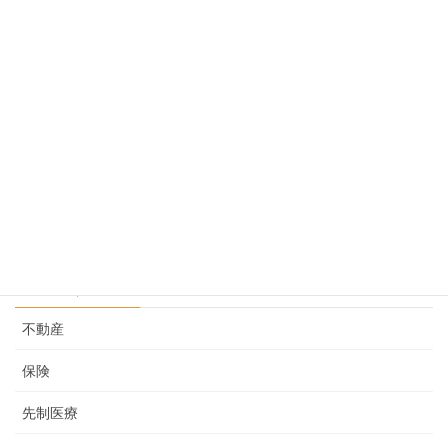
尿検査の結果
2025-04-15
当社の強み
2025-04-03
先制医療という考え その２
2025-02-05
カテゴリー
不動産
保険
先制医療