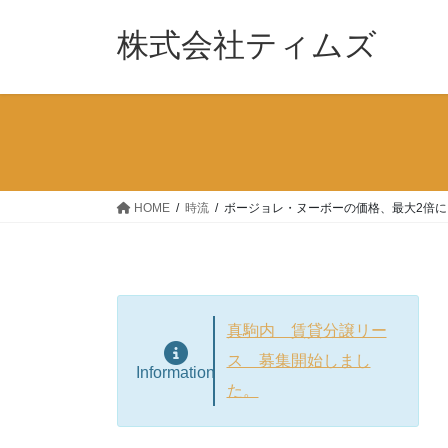
コ
ナ
ン
ビ
株式会社ティムズ
テ
ゲ
ン
ー
ツ
シ
へ
ョ
ス
ン
キ
に
ッ
移
HOME
時流
ボージョレ・ヌーボーの価格、最大2倍に
プ
動
真駒内 賃貸分譲リー
ス 募集開始しまし
Information
た。