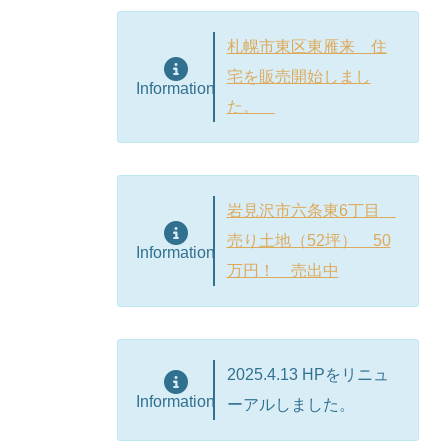
札幌市東区東雁来 住
宅を販売開始しまし
Information
た。
岩見沢市六条東6丁目
売り土地（52坪） 50
Information
万円！ 売出中
2025.4.13 HPをリニュ
Information
ーアルしました。