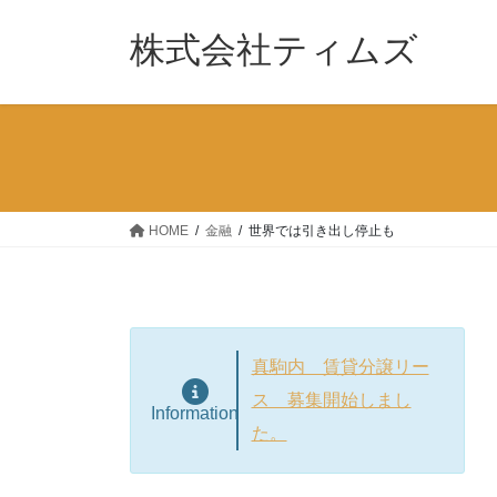
コ
ナ
ン
ビ
株式会社ティムズ
テ
ゲ
ン
ー
ツ
シ
へ
ョ
ス
ン
キ
に
ッ
移
HOME
金融
世界では引き出し停止も
プ
動
真駒内 賃貸分譲リー
ス 募集開始しまし
Information
た。