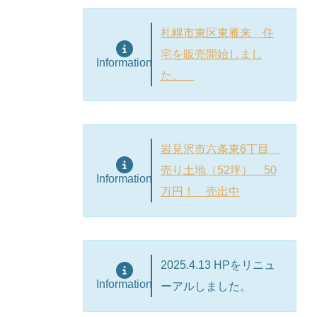
札幌市東区東雁来 住
宅を販売開始しまし
Information
た。
岩見沢市六条東6丁目
売り土地（52坪） 50
Information
万円！ 売出中
2025.4.13 HPをリニュ
Information
ーアルしました。