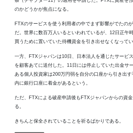
条（チャプター11）の適用を申請した。FTXに資産を
のかどうかが焦点になる。
FTXのサービスを使う利用者の中でまず影響がでたのがグ
だ。世界に数百万人いるといわれているが、12日正午
買うために置いていた待機資金を引き出せなくなって
一方、FTXジャパンは10日、日本法人を通じたサービ
を顧客あてに送付した。11日には停止していた出金サ
ある個人投資家は200万円弱を自分の口座から引き出
内に銀行口座に着金があるという。
ただ、FTXによる破産申請後もFTXジャパンからの資
る。
きちんと保全されていることを祈るばかりである。