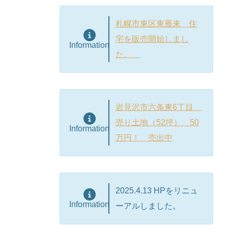
札幌市東区東雁来 住
宅を販売開始しまし
Information
た。
岩見沢市六条東6丁目
売り土地（52坪） 50
Information
万円！ 売出中
2025.4.13 HPをリニュ
Information
ーアルしました。