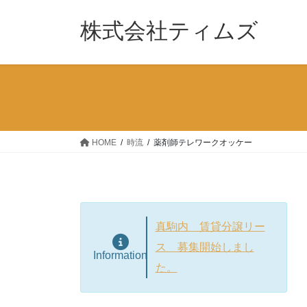
コ
ナ
ン
ビ
株式会社ティムズ
テ
ゲ
ン
ー
ツ
シ
へ
ョ
ス
ン
キ
に
ッ
移
HOME
時流
薬剤師テレワークオッケー
プ
動
真駒内 賃貸分譲リー
ス 募集開始しまし
Information
た。